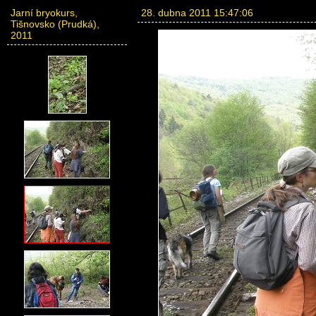
Jarní bryokurs,
28. dubna 2011 15:47:06
Tišnovsko (Prudká),
2011