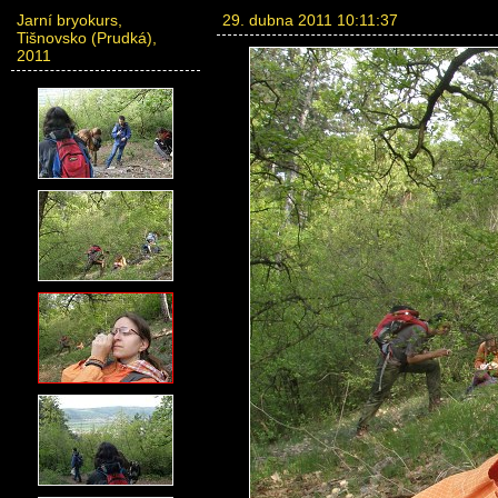
Jarní bryokurs,
29. dubna 2011 10:11:37
Tišnovsko (Prudká),
2011